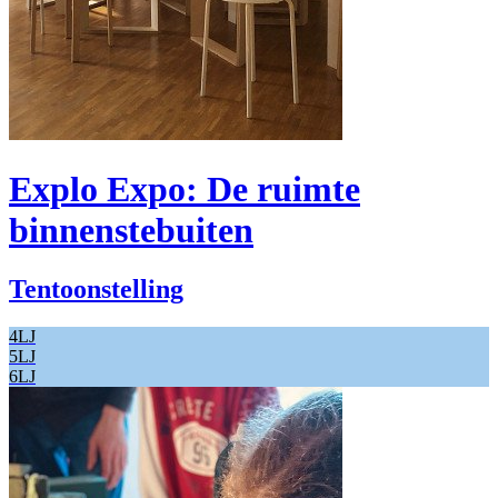
Explo Expo: De ruimte
binnenstebuiten
Tentoonstelling
4LJ
5LJ
6LJ