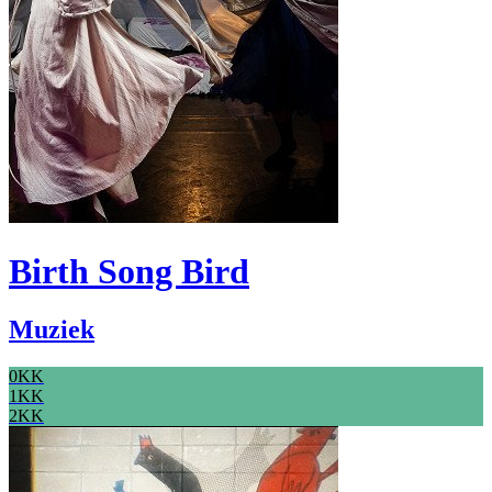
Birth Song Bird
Muziek
0KK
1KK
2KK