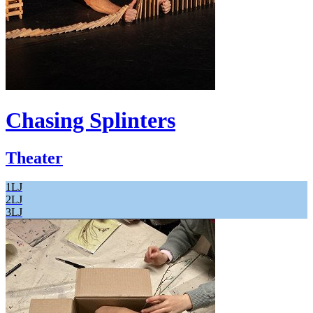
Chasing Splinters
Theater
1LJ
2LJ
3LJ