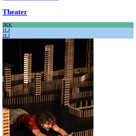
Theater
3KK
1LJ
2LJ