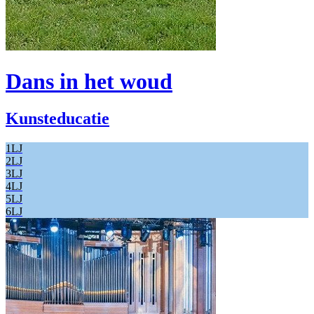
Dans in het woud
Kunsteducatie
1LJ
2LJ
3LJ
4LJ
5LJ
6LJ