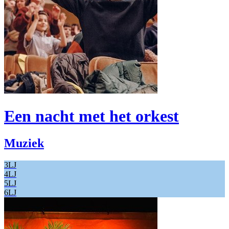
Een nacht met het orkest
Muziek
3LJ
4LJ
5LJ
6LJ