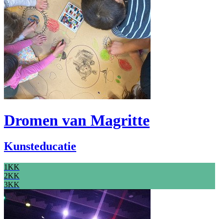
Dromen van Magritte
Kunsteducatie
1KK
2KK
3KK