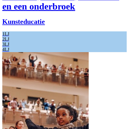
en een onderbroek
Kunsteducatie
1LJ
2LJ
3LJ
4LJ