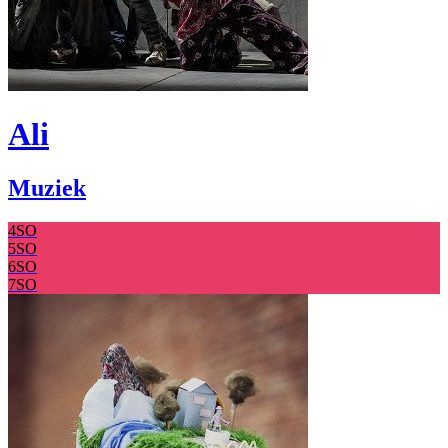
Ali
Muziek
4SO
5SO
6SO
7SO