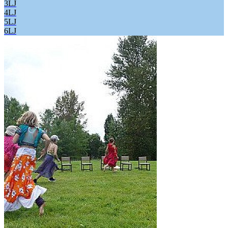
3LJ
4LJ
5LJ
6LJ