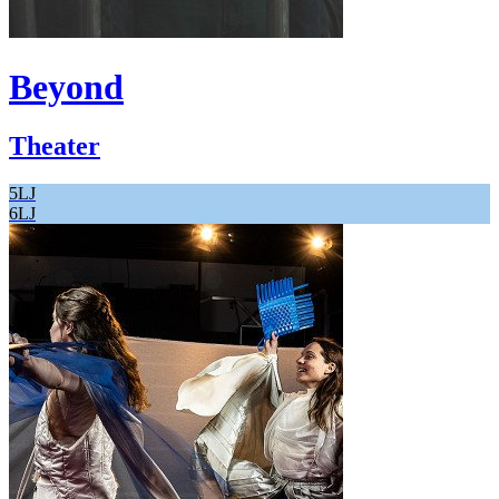
Beyond
Theater
5LJ
6LJ