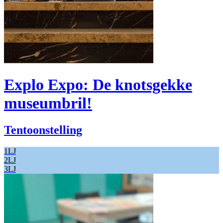
Explo Expo: De knotsgekke
museumbril!
Tentoonstelling
1LJ
2LJ
3LJ