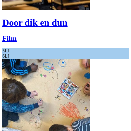
Door dik en dun
Film
5LJ
6LJ