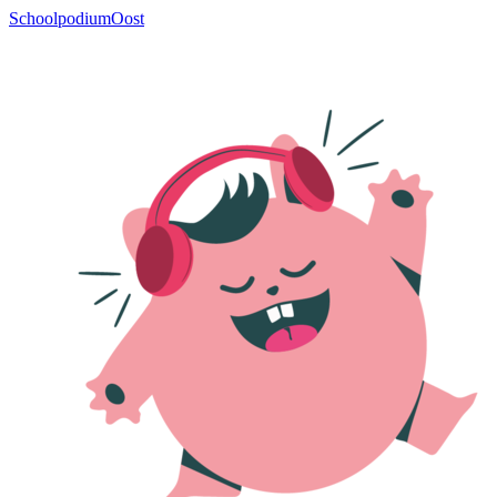
SchoolpodiumOost