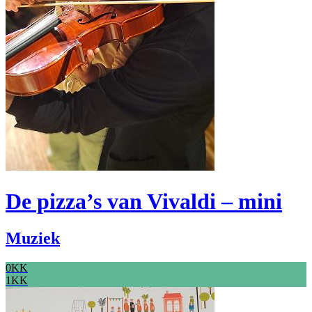
De pizza’s van Vivaldi – mini
Muziek
0KK
1KK