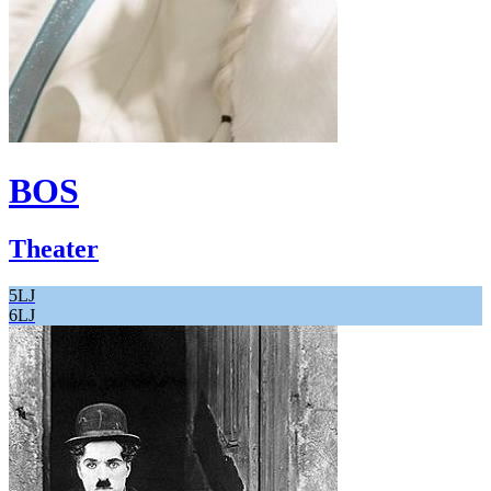
BOS
Theater
5LJ
6LJ