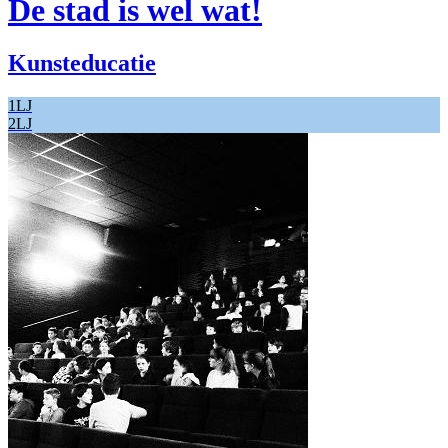
De stad is wel wat!
Kunsteducatie
1LJ
2LJ