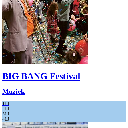
BIG BANG Festival
Muziek
1LJ
2LJ
3LJ
4LJ