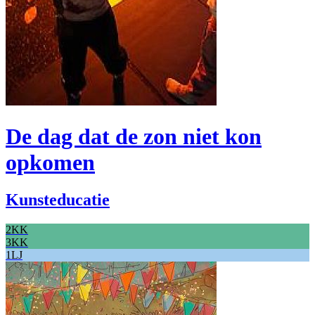
De dag dat de zon niet kon
opkomen
Kunsteducatie
2KK
3KK
1LJ