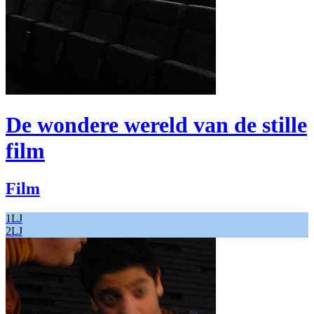
De wondere wereld van de stille
film
Film
1LJ
2LJ