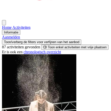
Open
menu
Home
Activiteiten
Informatie
Aanmelden
Toon/verberg de filters voor verfijnen van het aanbod
87 activiteiten
gevonden
Toon enkel activiteiten met vrije plaatsen
Er is ook een
chronologisch overzicht