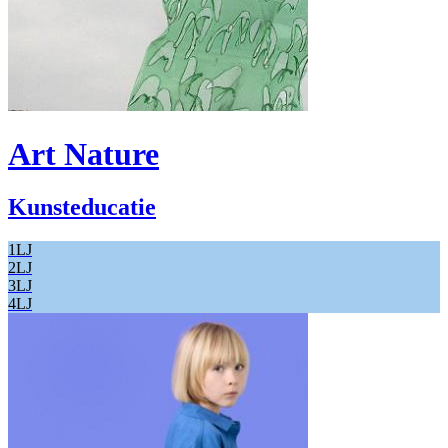
Art Nature
Kunsteducatie
1LJ
2LJ
3LJ
4LJ