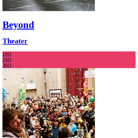
Beyond
Theater
1SO
2SO
3SO