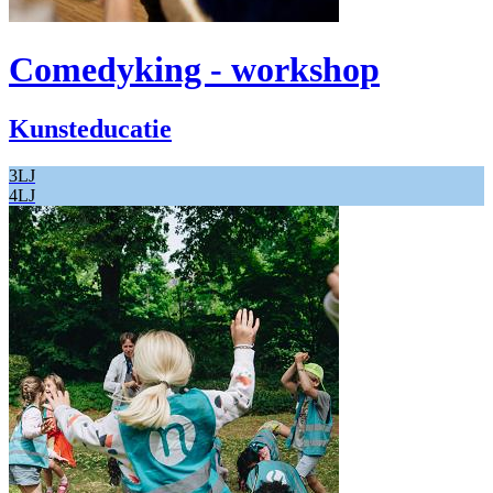
Comedyking - workshop
Kunsteducatie
3LJ
4LJ