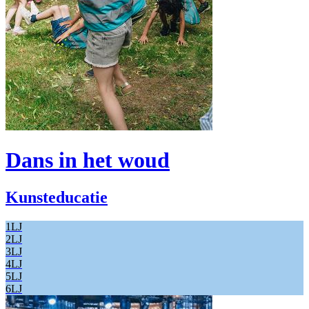
Dans in het woud
Kunsteducatie
1LJ
2LJ
3LJ
4LJ
5LJ
6LJ