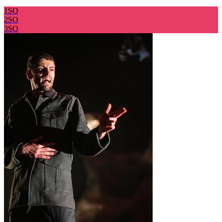
1SO
2SO
3SO