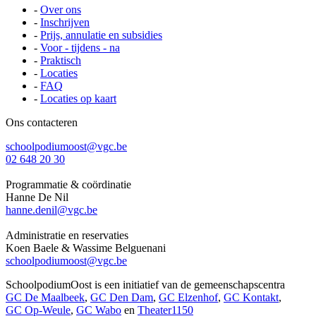
-
Over ons
-
Inschrijven
-
Prijs, annulatie en subsidies
-
Voor - tijdens - na
-
Praktisch
-
Locaties
-
FAQ
-
Locaties op kaart
Ons contacteren
schoolpodiumoost@vgc.be
02 648 20 30
Programmatie & coördinatie
Hanne De Nil
hanne.denil@vgc.be
Administratie en reservaties
Koen Baele & Wassime Belguenani
schoolpodiumoost@vgc.be
SchoolpodiumOost is een initiatief van de gemeenschapscentra
GC De Maalbeek
,
GC Den Dam
,
GC Elzenhof
,
GC Kontakt
,
GC Op-Weule
,
GC Wabo
en
Theater1150