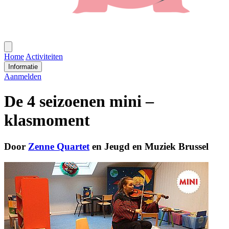
Open
menu
Home
Activiteiten
Informatie
Aanmelden
De 4 seizoenen mini –
klasmoment
Door
Zenne Quartet
en Jeugd en Muziek Brussel