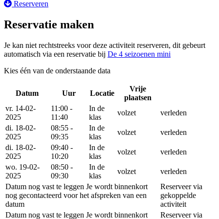
Reserveren
Reservatie maken
Je kan niet rechtstreeks voor deze activiteit reserveren, dit gebeurt
automatisch via een reservatie bij
De 4 seizoenen mini
Kies één van de onderstaande data
Vrije
Datum
Uur
Locatie
Reservee
plaatsen
vr. 14-02-
11:00 -
In de
volzet
verleden
2025
11:40
klas
di. 18-02-
08:55 -
In de
volzet
verleden
2025
09:35
klas
di. 18-02-
09:40 -
In de
volzet
verleden
2025
10:20
klas
wo. 19-02-
08:50 -
In de
volzet
verleden
2025
09:30
klas
Datum nog vast te leggen
Je wordt binnenkort
Reserveer via
nog gecontacteerd voor het afspreken van een
gekoppelde
datum
activiteit
Datum nog vast te leggen
Je wordt binnenkort
Reserveer via