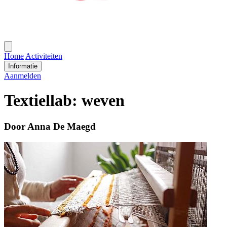
Open
menu
Home
Activiteiten
Informatie
Aanmelden
Textiellab: weven
Door Anna De Maegd