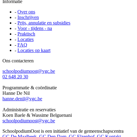
Informatie
-
Over ons
-
Inschrijven
-
Prijs, annulatie en subsidies
-
Voor - tijdens - na
-
Praktisch
-
Locaties
-
FAQ
-
Locaties op kaart
Ons contacteren
schoolpodiumoost@vgc.be
02 648 20 30
Programmatie & coördinatie
Hanne De Nil
hanne.denil@vgc.be
Administratie en reservaties
Koen Baele & Wassime Belguenani
schoolpodiumoost@vgc.be
SchoolpodiumOost is een initiatief van de gemeenschapscentra
GC De Maalbeek
,
GC Den Dam
,
GC Elzenhof
,
GC Kontakt
,