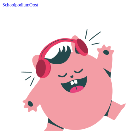
SchoolpodiumOost