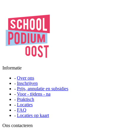
Informatie
-
Over ons
-
Inschrijven
-
Prijs, annulatie en subsidies
-
Voor - tijdens - na
-
Praktisch
-
Locaties
-
FAQ
-
Locaties op kaart
Ons contacteren