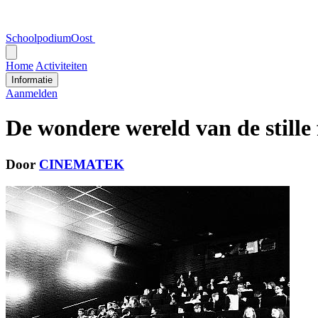
SchoolpodiumOost
Open
menu
Home
Activiteiten
Informatie
Aanmelden
De wondere wereld van de stille 
Door
CINEMATEK