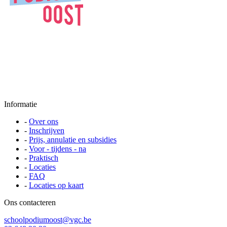
Informatie
-
Over ons
-
Inschrijven
-
Prijs, annulatie en subsidies
-
Voor - tijdens - na
-
Praktisch
-
Locaties
-
FAQ
-
Locaties op kaart
Ons contacteren
schoolpodiumoost@vgc.be