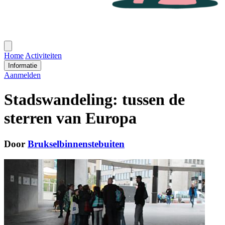
Open
menu
Home
Activiteiten
Informatie
Aanmelden
Stadswandeling: tussen de
sterren van Europa
Door
Brukselbinnenstebuiten