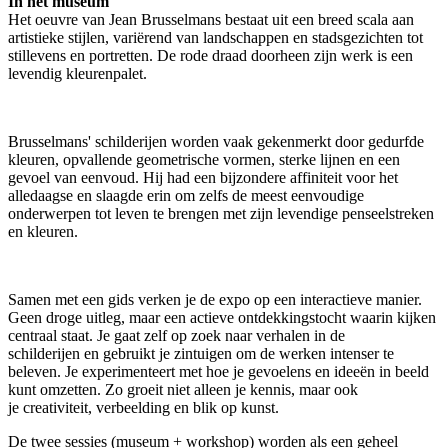
In het museum
Het oeuvre van Jean Brusselmans bestaat uit een breed scala aan
artistieke stijlen, variërend van landschappen en stadsgezichten tot
stillevens en portretten. De rode draad doorheen zijn werk is een
levendig kleurenpalet.
Brusselmans' schilderijen worden vaak gekenmerkt door gedurfde
kleuren, opvallende geometrische vormen, sterke lijnen en een
gevoel van eenvoud. Hij had een bijzondere affiniteit voor het
alledaagse en slaagde erin om zelfs de meest eenvoudige
onderwerpen tot leven te brengen met zijn levendige penseelstreken
en kleuren.
Samen met een gids verken je de expo op een interactieve manier.
Geen droge uitleg, maar een actieve ontdekkingstocht waarin kijken
centraal staat. Je gaat zelf op zoek naar verhalen in de
schilderijen en gebruikt je zintuigen om de werken intenser te
beleven. Je experimenteert met hoe je gevoelens en ideeën in beeld
kunt omzetten. Zo groeit niet alleen je kennis, maar ook
je creativiteit, verbeelding en blik op kunst.
De twee sessies (museum + workshop) worden als een geheel