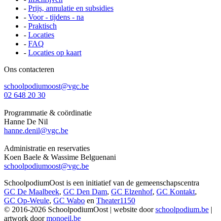
-
Prijs, annulatie en subsidies
-
Voor - tijdens - na
-
Praktisch
-
Locaties
-
FAQ
-
Locaties op kaart
Ons contacteren
schoolpodiumoost@vgc.be
02 648 20 30
Programmatie & coördinatie
Hanne De Nil
hanne.denil@vgc.be
Administratie en reservaties
Koen Baele & Wassime Belguenani
schoolpodiumoost@vgc.be
SchoolpodiumOost is een initiatief van de gemeenschapscentra
GC De Maalbeek
,
GC Den Dam
,
GC Elzenhof
,
GC Kontakt
,
GC Op-Weule
,
GC Wabo
en
Theater1150
© 2016-2026 SchoolpodiumOost | website door
schoolpodium.be
|
artwork door
monoeil.be