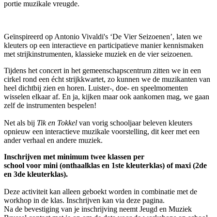
portie muzikale vreugde.
Geïnspireerd op Antonio Vivaldi's ‘De Vier Seizoenen’, laten we
kleuters op een interactieve en participatieve manier kennismaken
met strijkinstrumenten, klassieke muziek en de vier seizoenen.
Tijdens het concert in het gemeenschapscentrum zitten we in een
cirkel rond een écht strijkkwartet, zo kunnen we de muzikanten van
heel dichtbij zien en horen. Luister-, doe- en speelmomenten
wisselen elkaar af. En ja, kijken maar ook aankomen mag, we gaan
zelf de instrumenten bespelen!
Net als bij
Tik en Tokkel
van vorig schooljaar beleven kleuters
opnieuw een interactieve muzikale voorstelling, dit keer met een
ander verhaal en andere muziek.
Inschrijven met minimum
twee
klassen
per
school
voor
mini
(onthaalklas en 1ste kleuterklas)
of maxi
(2de
en 3de kleuterklas).
Deze activiteit kan alleen geboekt worden in combinatie met de
workhop in de klas. Inschrijven kan via deze pagina.
Na de bevestiging van je inschrijving neemt Jeugd en Muziek