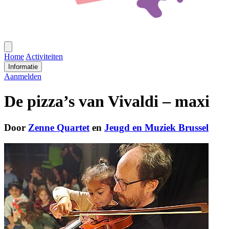
Open
menu
Home
Activiteiten
Informatie
Aanmelden
De pizza’s van Vivaldi – maxi
Door
Zenne Quartet
en
Jeugd en Muziek Brussel