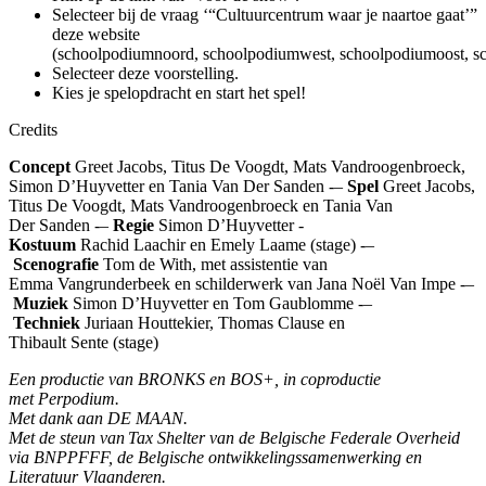
Selecteer bij de vraag
‘
“Cultuurcentrum waar je naartoe gaat
’
”
deze website
(schoolpodiumnoord, schoolpodiumwest, schoolpodiumoost, 
Selecteer deze voorstelling.
Kies je spelopdracht en start het spel!
Credits
Concept
Greet Jacobs, Titus De Voogdt, Mats Vandroogenbroeck,
Simon D’Huyvetter en Tania Van Der Sanden
-
–
Spel
Greet Jacobs,
Titus De Voogdt, Mats Vandroogenbroeck en Tania Van
Der Sanden
-
–
Regie
Simon D’Huyvetter
-
Kostuum
Rachid Laachir en Emely Laame (stage)
-
–
Scenografie
Tom de With, met assistentie van
Emma Vangrunderbeek en schilderwerk van Jana Noël Van Impe
-
–
Muziek
Simon D’Huyvetter en Tom Gaublomme
-
–
Techniek
Juriaan Houttekier, Thomas Clause en
Thibault Sente (stage)
Een productie van BRONKS en BOS+, in coproductie
met Perpodium
.
Met dank aan DE MAAN
.
Met de steun van Tax Shelter van de Belgische
F
ederale
O
verheid
via BNPPFFF, de Belgische ontwikkelingssamenwerking en
Literatuur Vlaanderen
.