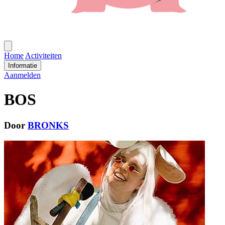
Open
menu
Home
Activiteiten
Informatie
Aanmelden
BOS
Door
BRONKS