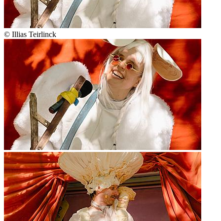
© Illias Teirlinck