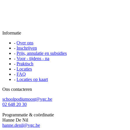
Informatie
-
Over ons
-
Inschrijven
-
Prijs, annulatie en subsidies
-
Voor - tijdens - na
-
Praktisch
-
Locaties
-
FAQ
-
Locaties op kaart
Ons contacteren
schoolpodiumoost@vgc.be
02 648 20 30
Programmatie & coördinatie
Hanne De Nil
hanne.denil@vgc.be