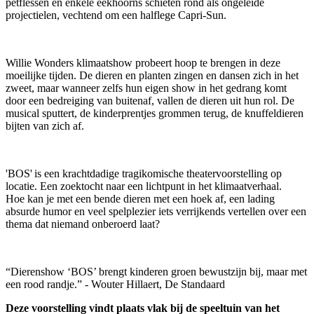
petflessen
en enkele eekhoorns schieten rond als ongeleide
projectielen,
vechtend om een halflege Capri
-
Sun.
Willie Wonders klimaatshow probeert hoop te brengen in deze
moeilijke tijden.
De dieren en planten zingen en dansen zich in het
zweet, maar wanneer zelfs hun eigen show
in het gedrang komt
door een bedreiging van buitenaf, vallen de dieren uit hun rol.
De
musical sputtert, de kinderprentjes grommen terug, de knuffeldieren
bijten van zich af.
'BOS' is een krachtdadige tragikomische theatervoorstelling op
locatie. Een zoektocht naar een lichtpunt in het klimaatverhaal.
Hoe k
a
n je met een bende dieren met een hoek af, een lading
absurde humor en veel spelplezier iets verrijkends vertellen over een
thema dat niemand onberoerd laat?
“Dierenshow ‘BOS’ brengt kinderen groen bewustzijn bij, maar met
een rood randje
.
” - Wouter Hillaert, De Standaard
Deze voorstelling vindt plaats vlak bij de speeltuin van het