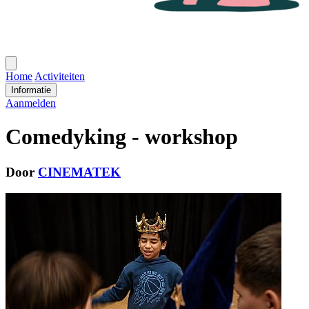
Open
menu
Home
Activiteiten
Informatie
Aanmelden
Comedyking - workshop
Door
CINEMATEK