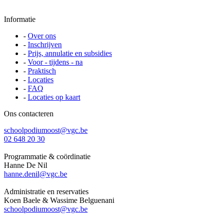
Informatie
-
Over ons
-
Inschrijven
-
Prijs, annulatie en subsidies
-
Voor - tijdens - na
-
Praktisch
-
Locaties
-
FAQ
-
Locaties op kaart
Ons contacteren
schoolpodiumoost@vgc.be
02 648 20 30
Programmatie & coördinatie
Hanne De Nil
hanne.denil@vgc.be
Administratie en reservaties
Koen Baele & Wassime Belguenani
schoolpodiumoost@vgc.be