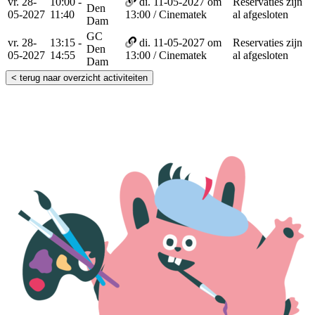
vr. 28-
10:00 -
di. 11-05-2027 om
Reservaties zijn
Den
05-2027
11:40
13:00 / Cinematek
al afgesloten
Dam
GC
vr. 28-
13:15 -
di. 11-05-2027 om
Reservaties zijn
Den
05-2027
14:55
13:00 / Cinematek
al afgesloten
Dam
< terug naar overzicht activiteiten