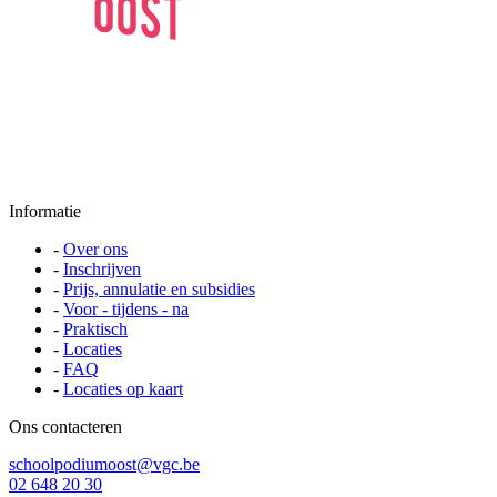
Informatie
-
Over ons
-
Inschrijven
-
Prijs, annulatie en subsidies
-
Voor - tijdens - na
-
Praktisch
-
Locaties
-
FAQ
-
Locaties op kaart
Ons contacteren
schoolpodiumoost@vgc.be
02 648 20 30