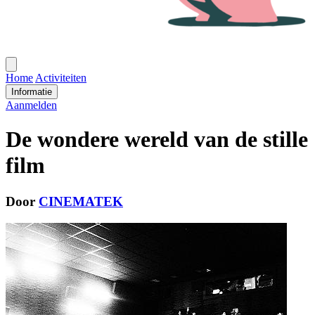
Open
menu
Home
Activiteiten
Informatie
Aanmelden
De wondere wereld van de stille
film
Door
CINEMATEK