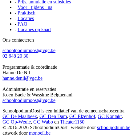
-
Prijs, annulatie en subsidies
-
Voor - tijdens - na
-
Praktisch
-
Locaties
-
FAQ
-
Locaties op kaart
Ons contacteren
schoolpodiumoost@vgc.be
02 648 20 30
Programmatie & coördinatie
Hanne De Nil
hanne.denil@vgc.be
Administratie en reservaties
Koen Baele & Wassime Belguenani
schoolpodiumoost@vgc.be
SchoolpodiumOost is een initiatief van de gemeenschapscentra
GC De Maalbeek
,
GC Den Dam
,
GC Elzenhof
,
GC Kontakt
,
GC Op-Weule
,
GC Wabo
en
Theater1150
© 2016-2026 SchoolpodiumOost | website door
schoolpodium.be
|
artwork door
monoeil.be