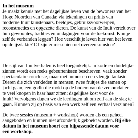
In het museum
Je maakt kennis met het dagelijkse leven van de bewoners van het
Hoge Noorden van Canada: via tekeningen en prints van
moderne Inuit
kunstenaars, beeldjes, gebruiksvoorwerpen,
reconstructies en opgezette dieren. De kunst van de Inuit vertelt over
hun gewoontes, tradities en uitdagingen voor de toekomst. Kun je
zelf de verbanden leggen? Hoe verschilt je leven hier van het leven
op de ijsvlakte? Of zijn er misschien net overeenkomsten?
De stijl van Inuitverhalen is heel toegankelijk: in korte en duidelijke
zinnen wordt een reeks gebeurtenissen beschreven, vaak zonder
spectaculaire conclusie, maar met humor en een vleugje fantasie.
Dieren die zich verkleden in mensen, twee fruitjes die samen op
jacht gaan, een godin die mokt op de bodem van de zee omdat er
te
veel knopen in haar haar zitten: dagelijkse kost voor de
Inuit! Vervolgens dagen we de leerlingen uit om zelf aan de slag te
gaan. Kunnen zij op basis van een werk zelf een verhaal verzinnen?
De twee sessies (museum + workshop) worden als een geheel
aangeboden en kunnen niet afzonderlijk geboekt worden.
Bij elke
datum in het museum hoort een bijpassende
datum voor
een workshop.