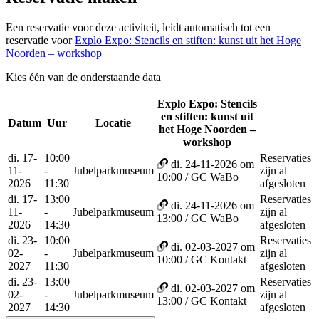
Een reservatie voor deze activiteit, leidt automatisch tot een
reservatie voor
Explo Expo: Stencils en stiften: kunst uit het Hoge
Noorden – workshop
Kies één van de onderstaande data
Explo Expo: Stencils
en stiften: kunst uit
Datum
Uur
Locatie
Reserv
het Hoge Noorden –
workshop
di. 17-
10:00
Reservaties
di. 24-11-2026 om
11-
-
Jubelparkmuseum
zijn al
10:00 / GC WaBo
2026
11:30
afgesloten
di. 17-
13:00
Reservaties
di. 24-11-2026 om
11-
-
Jubelparkmuseum
zijn al
13:00 / GC WaBo
2026
14:30
afgesloten
di. 23-
10:00
Reservaties
di. 02-03-2027 om
02-
-
Jubelparkmuseum
zijn al
10:00 / GC Kontakt
2027
11:30
afgesloten
di. 23-
13:00
Reservaties
di. 02-03-2027 om
02-
-
Jubelparkmuseum
zijn al
13:00 / GC Kontakt
2027
14:30
afgesloten