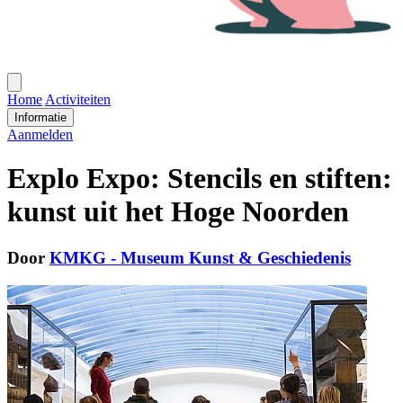
Open
menu
Home
Activiteiten
Informatie
Aanmelden
Explo Expo: Stencils en stiften:
kunst uit het Hoge Noorden
Door
KMKG - Museum Kunst & Geschiedenis