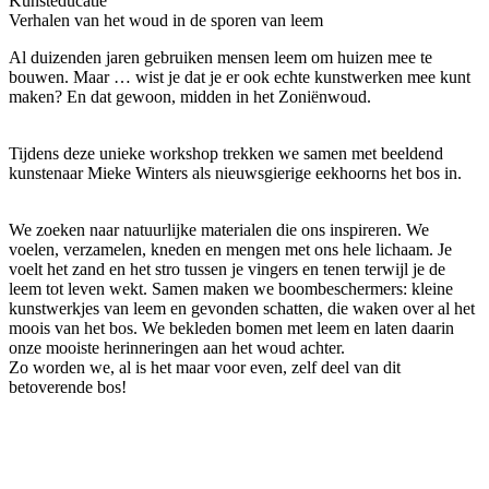
Kunsteducatie
Verhalen van het woud in de sporen van leem
Al duizenden jaren gebruiken mensen leem om huizen mee te
bouwen. Maar
… wist je dat je er ook echte kunstwerken mee kunt
maken? En dat gewoon, midden in het Zoniënwoud.
Tijdens deze unieke workshop trekken we samen met beeldend
kunstenaar Mieke Winters als nieuwsgierige eekhoorns het bos in.
We zoeken naar natuurlijke materialen die ons inspireren. We
voelen, verzamelen, kneden en mengen met ons hele lichaam. Je
voelt het zand en het stro tussen je vingers en tenen terwijl je de
leem tot leven wekt. Samen maken we boombeschermers: kleine
kunstwerkjes van leem en gevonden schatten, die waken over al het
moois van het bos. We bekleden bomen met leem en laten daarin
onze mooiste herinneringen aan het woud achter.
Zo worden we, al is het maar voor even, zelf deel van dit
betoverende bos!