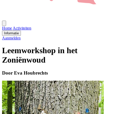
Open
menu
Home
Activiteiten
Informatie
Aanmelden
Leemworkshop in het
Zoniënwoud
Door Eva Houbrechts