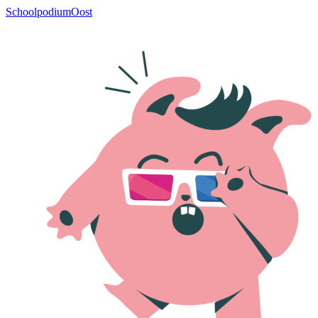
SchoolpodiumOost