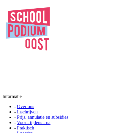
Informatie
-
Over ons
-
Inschrijven
-
Prijs, annulatie en subsidies
-
Voor - tijdens - na
-
Praktisch