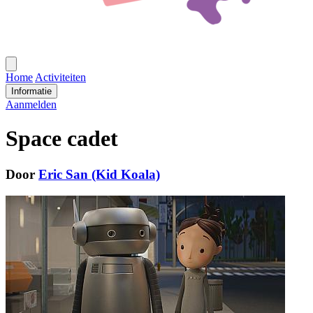
Open
menu
Home
Activiteiten
Informatie
Aanmelden
Space cadet
Door
Eric San (Kid Koala)