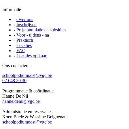
Informatie
-
Over ons
-
Inschrijven
-
Prijs, annulatie en subsidies
-
Voor - tijdens - na
-
Praktisch
-
Locaties
-
FAQ
-
Locaties op kaart
Ons contacteren
schoolpodiumoost@vgc.be
02 648 20 30
Programmatie & coördinatie
Hanne De Nil
hanne.denil@vgc.be
Administratie en reservaties
Koen Baele & Wassime Belguenani
schoolpodiumoost@vgc.be