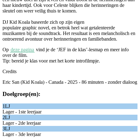
haar kindertijd. Ook voor Celeste blijken die herinneringen de
sleutel om weer veilig thuis te komen.
DJ Kid Koala baseerde zich op zijn eigen
populaire graphic novel
,
en betrok heel wat getalenteerde
muzikanten bij de soundtrack. Het resultaat is een melancholisch en
ontroerend avontuur over herinneringen en familiebanden.
Op
deze pagina
vind je de ‘JEF in de klas’-
lesmap
en meer info
over de film.
Tip:
bereid je klas voor met het korte introfilmpje.
Credits
Eric San (Kid Koala) - Canada - 2025 - 86 minuten - zonder dialoog
Doelgroep(en):
1LJ
Lager - 1ste leerjaar
2LJ
Lager - 2de leerjaar
3LJ
Lager - 3de leerjaar