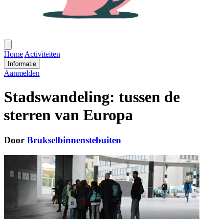
Open
menu
Home
Activiteiten
Informatie
Aanmelden
Stadswandeling: tussen de
sterren van Europa
Door
Brukselbinnenstebuiten