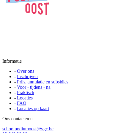
Informatie
-
Over ons
-
Inschrijven
-
Prijs, annulatie en subsidies
-
Voor - tijdens - na
-
Praktisch
-
Locaties
-
FAQ
-
Locaties op kaart
Ons contacteren
schoolpodiumoost@vgc.be